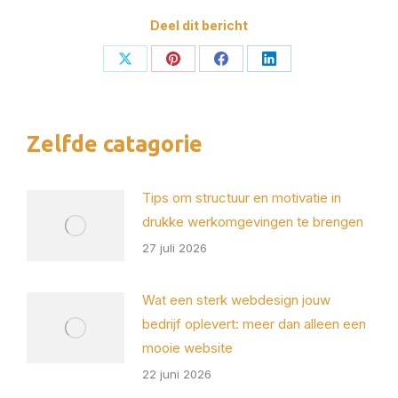
Deel dit bericht
Deel
Deel
Deel
Deel
op
op
op
op
X
Pinterest
Facebook
LinkedIn
Zelfde catagorie
Tips om structuur en motivatie in
drukke werkomgevingen te brengen
27 juli 2026
Wat een sterk webdesign jouw
bedrijf oplevert: meer dan alleen een
mooie website
22 juni 2026