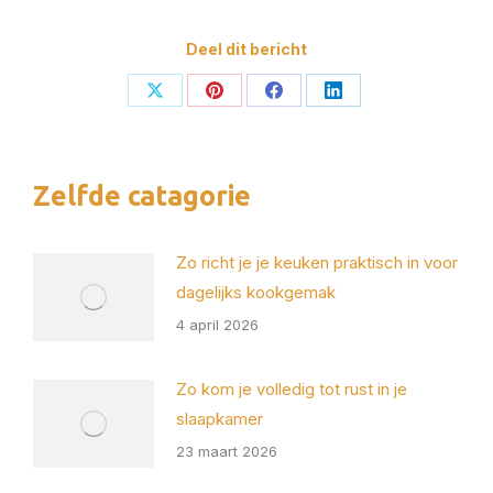
Deel dit bericht
Deel
Deel
Deel
Deel
op
op
op
op
X
Pinterest
Facebook
LinkedIn
Zelfde catagorie
Zo richt je je keuken praktisch in voor
dagelijks kookgemak
4 april 2026
Zo kom je volledig tot rust in je
slaapkamer
23 maart 2026