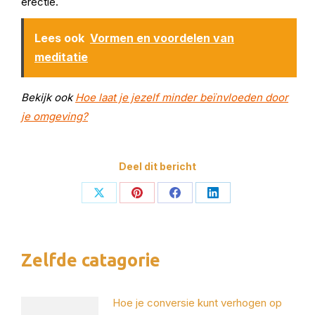
erectie.
Lees ook
Vormen en voordelen van
meditatie
Bekijk ook
Hoe laat je jezelf minder beïnvloeden door
je omgeving?
Deel dit bericht
Deel
Deel
Deel
Deel
op
op
op
op
X
Pinterest
Facebook
LinkedIn
Zelfde catagorie
Hoe je conversie kunt verhogen op