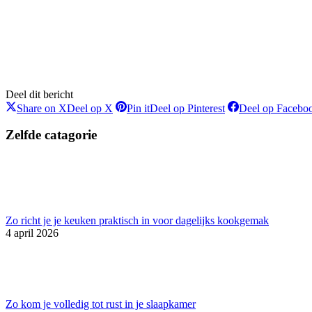
Deel dit bericht
Share on X
Deel op X
Pin it
Deel op Pinterest
Deel op Facebo
Zelfde catagorie
Zo richt je je keuken praktisch in voor dagelijks kookgemak
4 april 2026
Zo kom je volledig tot rust in je slaapkamer