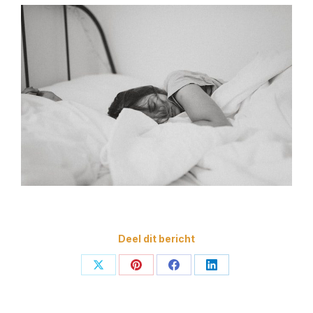
Deel dit bericht
Deel
Deel
Deel
Deel
op
op
op
op