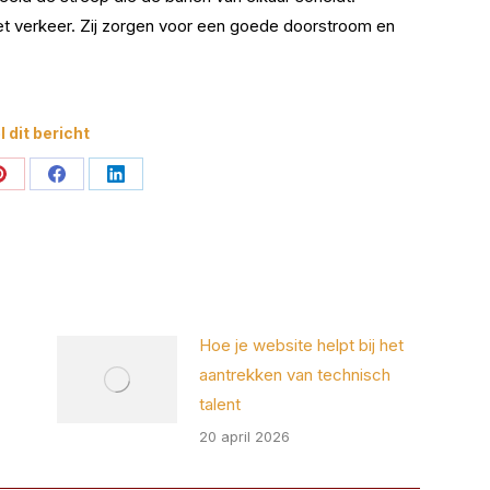
et verkeer. Zij zorgen voor een goede doorstroom en
.
 dit bericht
Deel
Deel
Deel
op
op
op
Pinterest
Facebook
LinkedIn
Hoe je website helpt bij het
aantrekken van technisch
talent
20 april 2026