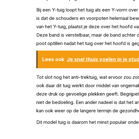
Bij een Y-tuig loopt het tuig als een Y-vorm ove
is dat de schouders en voorpoten helemaal bewe
van het Y-tuig, plaatst je deze over het hoofd v
Deze band is verstelbaar, maar de band achter d
poot optillen nadat het tuig over het hoofd is ge
Lees ook
Je snel thuis voelen in je st
Tot slot nog het anti-trektuig, wat ervoor zou z
ook daar dit tuig werkt door middel van ongemak 
deze druk op gevoelige plekken geeft. Begrijpelij
niet de bedoeling. Een ander nadeel is dat het a
kan ook weer op de langere termijn de gezondh
Dit model tuig is daarom het minst populair ond