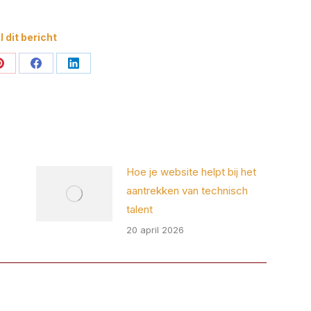
 dit bericht
Deel
Deel
Deel
op
op
op
Pinterest
Facebook
LinkedIn
Hoe je website helpt bij het
aantrekken van technisch
talent
20 april 2026