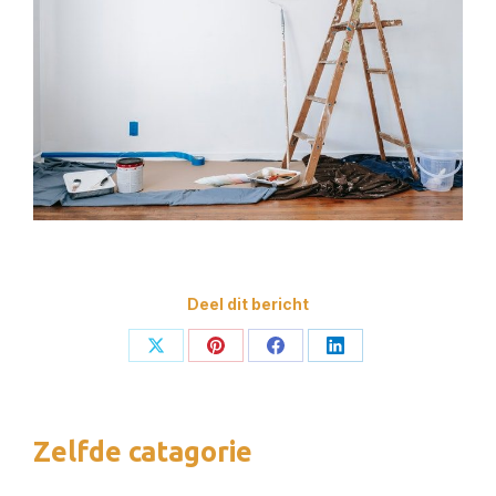
Deel dit bericht
Deel
Deel
Deel
Deel
op
op
op
op
X
Pinterest
Facebook
LinkedIn
Zelfde catagorie