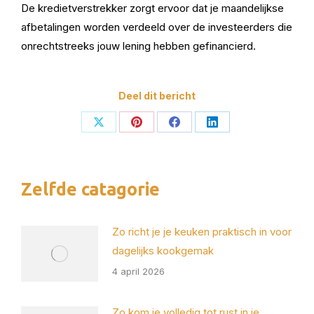
De kredietverstrekker zorgt ervoor dat je maandelijkse
afbetalingen worden verdeeld over de investeerders die
onrechtstreeks jouw lening hebben gefinancierd.
Deel dit bericht
Deel
Deel
Deel
Deel
op
op
op
op
X
Pinterest
Facebook
LinkedIn
Zelfde catagorie
Zo richt je je keuken praktisch in voor
dagelijks kookgemak
4 april 2026
Zo kom je volledig tot rust in je