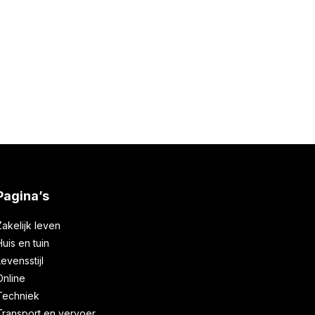
Pagina’s
Zakelijk leven
Huis en tuin
Levensstijl
Online
Techniek
Transport en vervoer