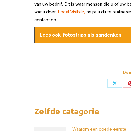
van uw bedrijf. Dit is waar mensen die u of uw 
wat u doet.
Local Visibilty
helpt u dit te realise
contact op.
Lees ook
fotostrips als aandenken
Deel
Deel
op
X
Zelfde catagorie
Waarom een goede eerste