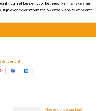
bedrijf nog niet kennen voor het eerst kennismaken met
ren. Kijk voor meer informatie op onze website of neemt
 dit bericht
Deel
Deel
Deel
op
op
op
Pinterest
Facebook
LinkedIn
Hoe je conversie kunt