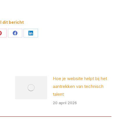
 dit bericht
Deel
Deel
Deel
op
op
op
Pinterest
Facebook
LinkedIn
Hoe je website helpt bij het
aantrekken van technisch
talent
20 april 2026