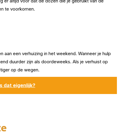
 er altijd voor dat de dozen die je gebruikt van de
gen te voorkomen.
elen aan een verhuizing in het weekend. Wanneer je hulp
eekend duurder zijn als doordeweeks. Als je verhuist op
stiger op de wegen.
 dat eigenlijk?
ze