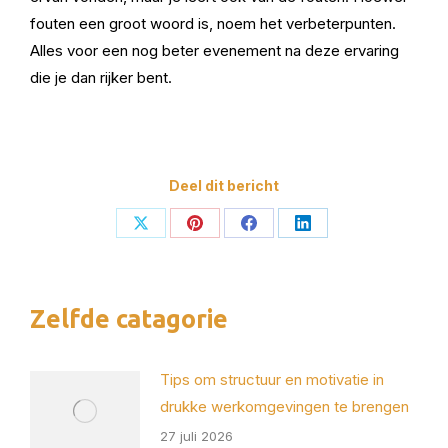
fouten een groot woord is, noem het verbeterpunten.
Alles voor een nog beter evenement na deze ervaring
die je dan rijker bent.
Deel dit bericht
Deel
Deel
Deel
Deel
op
op
op
op
X
Pinterest
Facebook
LinkedIn
Zelfde catagorie
Tips om structuur en motivatie in
drukke werkomgevingen te brengen
27 juli 2026