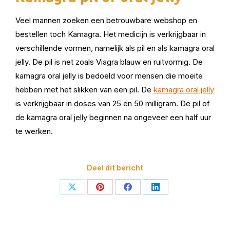
Veel mannen zoeken een betrouwbare webshop en
bestellen toch Kamagra. Het medicijn is verkrijgbaar in
verschillende vormen, namelijk als pil en als kamagra oral
jelly. De pil is net zoals Viagra blauw en ruitvormig. De
kamagra oral jelly is bedoeld voor mensen die moeite
hebben met het slikken van een pil. De
kamagra oral jelly
is verkrijgbaar in doses van 25 en 50 milligram. De pil of
de kamagra oral jelly beginnen na ongeveer een half uur
te werken.
Deel dit bericht
Deel
Deel
Deel
Deel
op
op
op
op
X
Pinterest
Facebook
LinkedIn