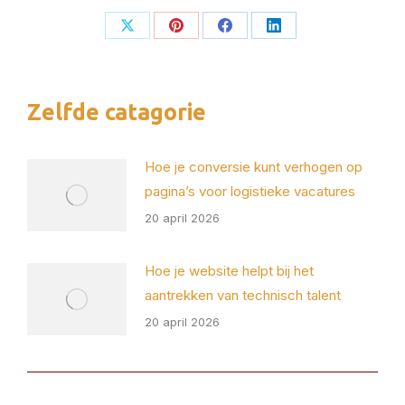
Deel
Deel
Deel
Deel
op
op
op
op
X
Pinterest
Facebook
LinkedIn
Zelfde catagorie
Hoe je conversie kunt verhogen op
pagina’s voor logistieke vacatures
20 april 2026
Hoe je website helpt bij het
aantrekken van technisch talent
20 april 2026