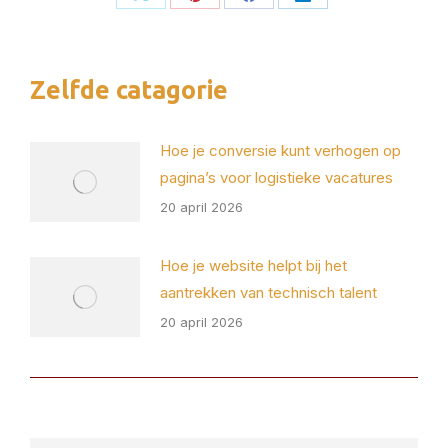
Deel
Deel
Deel
Deel
op
op
op
op
X
Pinterest
Facebook
LinkedIn
Zelfde catagorie
Hoe je conversie kunt verhogen op
pagina’s voor logistieke vacatures
20 april 2026
Hoe je website helpt bij het
aantrekken van technisch talent
20 april 2026