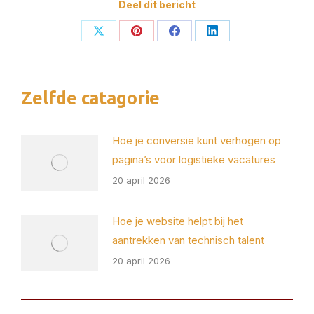
Deel dit bericht
Deel
Deel
Deel
Deel
op
op
op
op
X
Pinterest
Facebook
LinkedIn
Zelfde catagorie
Hoe je conversie kunt verhogen op
pagina’s voor logistieke vacatures
20 april 2026
Hoe je website helpt bij het
aantrekken van technisch talent
20 april 2026