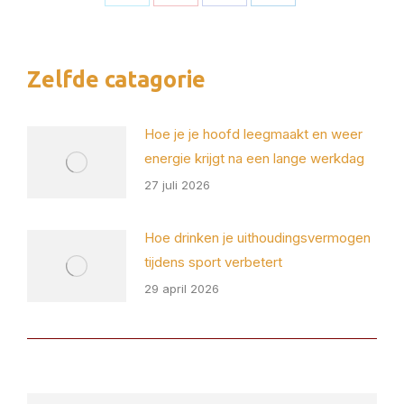
Deel
Deel
Deel
Deel
op
op
op
op
X
Pinterest
Facebook
LinkedIn
Zelfde catagorie
Hoe je je hoofd leegmaakt en weer
energie krijgt na een lange werkdag
27 juli 2026
Hoe drinken je uithoudingsvermogen
tijdens sport verbetert
29 april 2026