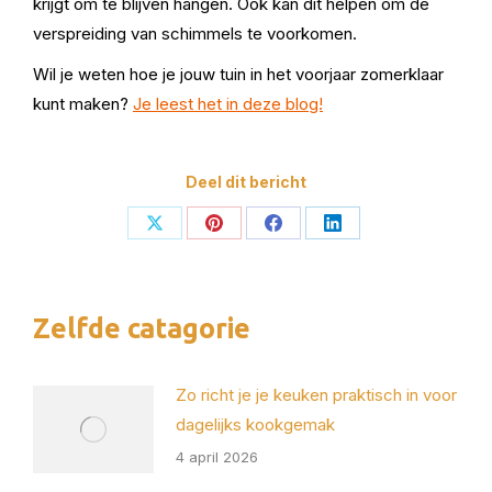
krijgt om te blijven hangen. Ook kan dit helpen om de
verspreiding van schimmels te voorkomen.
Wil je weten hoe je jouw tuin in het voorjaar zomerklaar
kunt maken?
Je leest het in deze blog!
Deel dit bericht
Deel
Deel
Deel
Deel
op
op
op
op
X
Pinterest
Facebook
LinkedIn
Zelfde catagorie
Zo richt je je keuken praktisch in voor
dagelijks kookgemak
4 april 2026