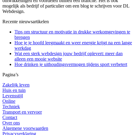
ontwikkelingen en voordelen binnen een branche. Het is ook
mogelijk als bedrijf of particulier om een blog te schrijven voor DL
Webdesign.
Recente nieuwsartikelen
Tips om structuur en motivatie in drukke werkomgevingen te
brengen
Hoe je je hoofd leegmaakt en weer energie krijgt na een lange
werkdag
Wat een sterk webdesign jouw bedrijf oplevert: meer dan
alleen een mooie website
Hoe drinken je uithoudingsvermogen tijdens sport verbetert
Pagina’s
Zakelijk leven
Huis en tuin
Levensstijl
Online
Techniek
Transport en vervoer
Contact
Over ons
Algemene voorwaarden
Privacyverklaring