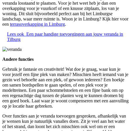
veranda losstaand te plaatsen. Voor je het weet heb je dan een
overkapping voor je vuurkorf of een knusse zitplaats, los van je
woning. Dit sluit bijvoorbeeld perfect aan bij het Limburgse
landschap, waar meer ruimte is. Woon je in Limburg? Kijk hier voor
een
terrasoverkapping in Limburg
.
Lees ook
Een paar handige toevoegingen aan jouw veranda in
Tilburg
Andere functies
Gebruik je fantasie en creativiteit! Wat doe je graag, waar kun je
voor jezelf een fijne plek van maken? Misschien heeft iemand van je
gezin wel behoefte aan een plek, of gewoon iedereen? Een hoekje
om samen bordspellen te gaan spelen, of een plek voor je
modeltreinen. Een paar schommelstoelen en een fijne bank om op
een regenachtige dag tussen de planten weg te kunnen dromen bij
een goed boek. Laat waar je woont compenseren met een aanvulling
op je locatie haar gebreken.
Over functies aan je veranda toevoegen gesproken, afhankelijk van
je wensen kun je natuurlijk vanalles doen. Zit je veel aan het water
of het strand, dan loont het zich misschien ook wel om er een