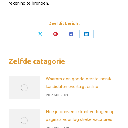
rekening te brengen.
Deel dit bericht
Deel
Deel
Deel
Deel
op
op
op
op
X
Pinterest
Facebook
LinkedIn
Zelfde catagorie
Waarom een goede eerste indruk
kandidaten overtuigt online
20 april 2026
Hoe je conversie kunt verhogen op
pagina’s voor logistieke vacatures
20 april 2026