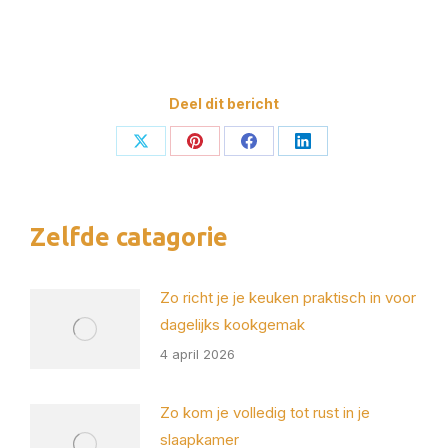
Deel dit bericht
Deel
Deel
Deel
Deel
op
op
op
op
X
Pinterest
Facebook
LinkedIn
Zelfde catagorie
Zo richt je je keuken praktisch in voor
dagelijks kookgemak
4 april 2026
Zo kom je volledig tot rust in je
slaapkamer