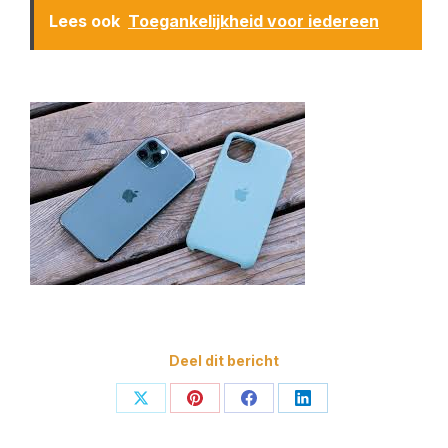
Lees ook
Toegankelijkheid voor iedereen
Deel dit bericht
Deel
Deel
Deel
Deel
op
op
op
op