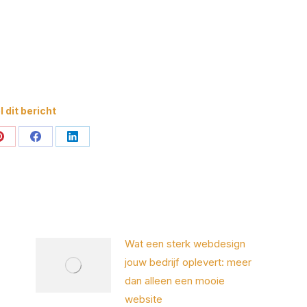
 dit bericht
Deel
Deel
Deel
op
op
op
Pinterest
Facebook
LinkedIn
Wat een sterk webdesign
jouw bedrijf oplevert: meer
dan alleen een mooie
website