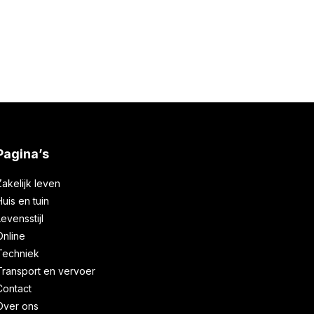
Pagina’s
Zakelijk leven
Huis en tuin
Levensstijl
Online
Techniek
Transport en vervoer
Contact
Over ons