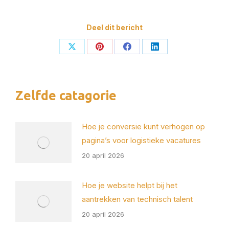
Deel dit bericht
Deel
Deel
Deel
Deel
op
op
op
op
X
Pinterest
Facebook
LinkedIn
Zelfde catagorie
Hoe je conversie kunt verhogen op
pagina’s voor logistieke vacatures
20 april 2026
Hoe je website helpt bij het
aantrekken van technisch talent
20 april 2026