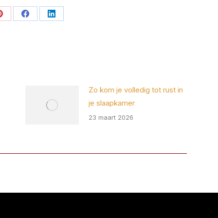
Deel
Deel
Deel
op
op
op
Pinterest
Facebook
LinkedIn
Zo kom je volledig tot rust in
je slaapkamer
23 maart 2026