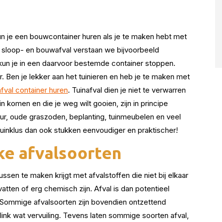
kun je een bouwcontainer huren als je te maken hebt met
r sloop- en bouwafval verstaan we bijvoorbeeld
t kun je in een daarvoor bestemde container stoppen.
r. Ben je lekker aan het tuinieren en heb je te maken met
afval container huren
. Tuinafval dien je niet te verwarren
uin komen en die je weg wilt gooien, zijn in principe
uur, oude graszoden, beplanting, tuinmeubelen en veel
tuinklus dan ook stukken eenvoudiger en praktischer!
ke afvalsoorten
ssen te maken krijgt met afvalstoffen die niet bij elkaar
ten of erg chemisch zijn. Afval is dan potentieel
jn. Sommige afvalsoorten zijn bovendien ontzettend
flink wat vervuiling. Tevens laten sommige soorten afval,