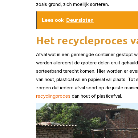
zoals grond, zich moeilijk sorteren.
Lees ook
Deursloten
Het recycleproces 
Afval wat in een gemengde container gestopt w
worden allereerst de grotere delen eruit gehaald
sorteerband terecht komen. Hier worden er even
van hout, plasticafval en papierafval plaats. Tot
zorgen dat iedere afval soort op de juiste mani
recyclingproces
dan hout of plasticafval.