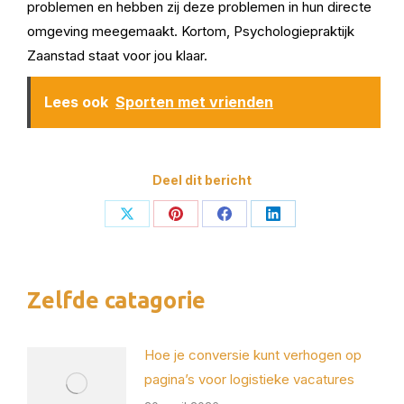
problemen en hebben zij deze problemen in hun directe
omgeving meegemaakt. Kortom, Psychologiepraktijk
Zaanstad staat voor jou klaar.
Lees ook
Sporten met vrienden
Deel dit bericht
Deel
Deel
Deel
Deel
op
op
op
op
X
Pinterest
Facebook
LinkedIn
Zelfde catagorie
Hoe je conversie kunt verhogen op
pagina’s voor logistieke vacatures