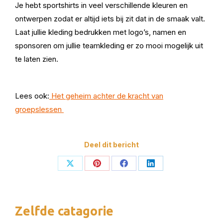
Je hebt sportshirts in veel verschillende kleuren en
ontwerpen zodat er altijd iets bij zit dat in de smaak valt.
Laat jullie kleding bedrukken met logo’s, namen en
sponsoren om jullie teamkleding er zo mooi mogelijk uit
te laten zien.
Lees ook:
Het geheim achter de kracht van
groepslessen
Deel dit bericht
Deel
Deel
Deel
Deel
op
op
op
op
X
Pinterest
Facebook
LinkedIn
Zelfde catagorie