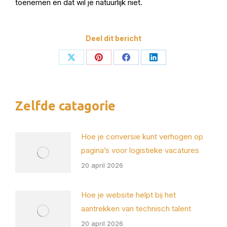
toenemen en dat wil je natuurlijk niet.
Deel dit bericht
Deel
Deel
Deel
Deel
op
op
op
op
X
Pinterest
Facebook
LinkedIn
Zelfde catagorie
Hoe je conversie kunt verhogen op
pagina’s voor logistieke vacatures
20 april 2026
Hoe je website helpt bij het
aantrekken van technisch talent
20 april 2026