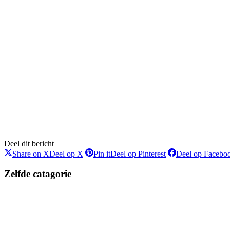
Deel dit bericht
Share on X
Deel op X
Pin it
Deel op Pinterest
Deel op Facebo
Zelfde catagorie