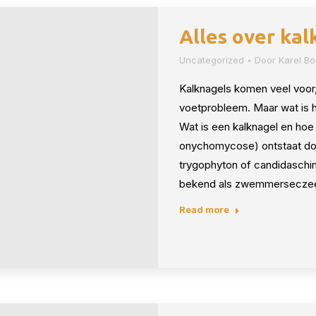
Alles over kal
Uncategorized
Door
Karel B
Kalknagels komen veel voor
voetprobleem. Maar wat is h
Wat is een kalknagel en hoe
onychomycose) ontstaat doo
trygophyton of candidaschim
bekend als zwemmersecze
Read more