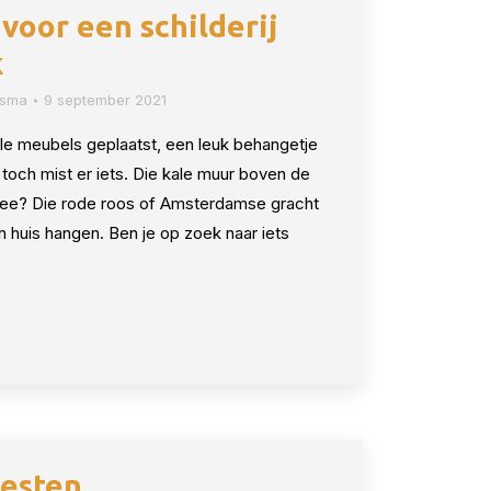
voor een schilderij
k
osma
9 september 2021
lle meubels geplaatst, een leuk behangetje
 toch mist er iets. Die kale muur boven de
mee? Die rode roos of Amsterdamse gracht
jn huis hangen. Ben je op zoek naar iets
testen