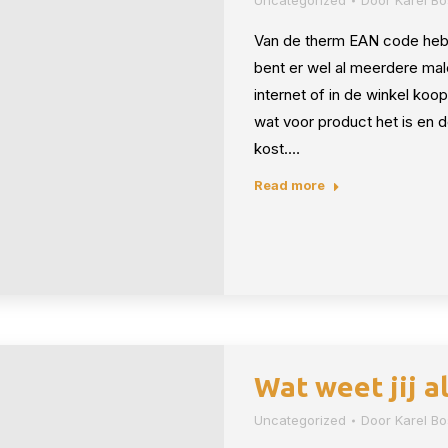
Uncategorized
Door
Karel B
Van de therm EAN code heb 
bent er wel al meerdere male
internet of in de winkel ko
wat voor product het is en 
kost.…
Read more
Wat weet jij 
Uncategorized
Door
Karel B