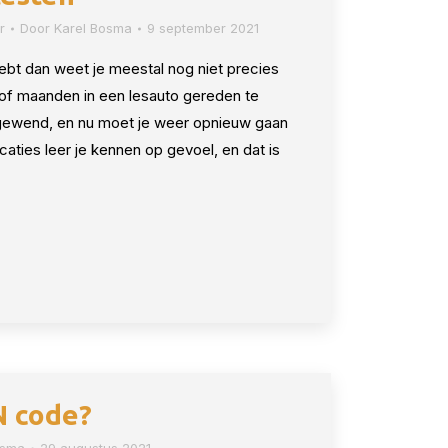
r
Door
Karel Bosma
9 september 2021
hebt dan weet je meestal nog niet precies
 of maanden in een lesauto gereden te
gewend, en nu moet je weer opnieuw gaan
aties leer je kennen op gevoel, en dat is
N code?