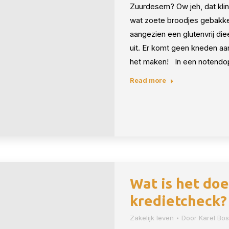
Zuurdesem? Ow jeh, dat klink
wat zoete broodjes gebakke
aangezien een glutenvrij d
uit. Er komt geen kneden a
het maken! In een notendo
Read more
Wat is het doe
kredietcheck?
Zakelijk leven
Door
Karel Bo