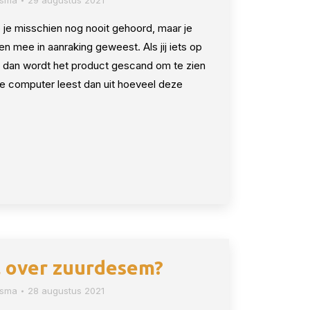
osma
29 augustus 2021
je misschien nog nooit gehoord, maar je
n mee in aanraking geweest. Als jij iets op
op dan wordt het product gescand om te zien
de computer leest dan uit hoeveel deze
al over zuurdesem?
osma
28 augustus 2021