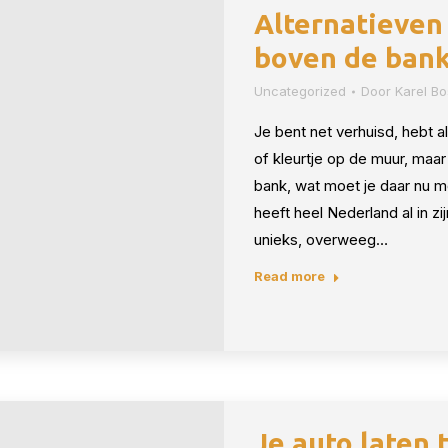
Alternatieven 
boven de ban
Uncategorized
Door
Karel B
Je bent net verhuisd, hebt a
of kleurtje op de muur, maar
bank, wat moet je daar nu 
heeft heel Nederland al in zi
unieks, overweeg…
Read more
Je auto laten 