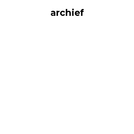
archief
Duurzaamheid in externe
vervoersmanagement
Transport en vervoer
Door
Karel Bosma
6 december 2023