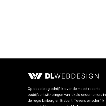
Biologische gezichtsproducten,
Uncategorized
Door
Karel Bosma
11 mei 202
Op deze blog schrijf ik over de meest recente
bedrijfsontwikkelingen van lokale ondernemers in
de regio Limburg en Brabant. Tevens omschrijf ik