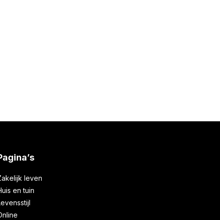
heid
Karel Bosma
11 mei 2021
Pagina’s
Zakelijk leven
Huis en tuin
Levensstijl
Online