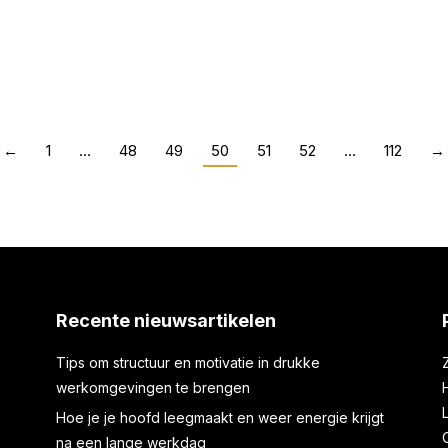
 effectief en gezond
Genieten van je vrij
1
Transport en vervoer
Door
←
1
…
48
49
50
51
52
…
112
→
Recente nieuwsartikelen
Tips om structuur en motivatie in drukke
werkomgevingen te brengen
Hoe je je hoofd leegmaakt en weer energie krijgt
na een lange werkdag