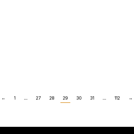
10 manieren om soci
ever?
bedrijf
Online
,
Zakelijk leven
Door
←
1
…
27
28
29
30
31
…
112
→