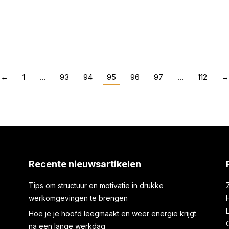
Laat een luxe villa
Uncategorized
Door
Karel 
←
1
…
93
94
95
96
97
…
112
→
Recente nieuwsartikelen
Tips om structuur en motivatie in drukke
werkomgevingen te brengen
Hoe je je hoofd leegmaakt en weer energie krijgt
na een lange werkdag