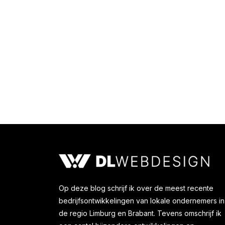
Huiseigenaren opgelet
Techniek
Door
Karel Bosma
22 oktober 2019
Op deze blog schrijf ik over de meest recente
bedrijfsontwikkelingen van lokale ondernemers in
de regio Limburg en Brabant. Tevens omschrijf ik