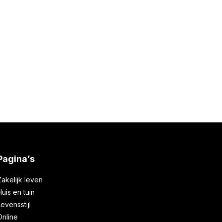
 ontwerpen
Bosma
21 oktober 2019
Pagina’s
Zakelijk leven
Huis en tuin
Levensstijl
Online