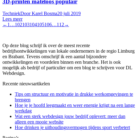
3D-printen mateloos populair
Techniek
Door
Karel Bosma
20 juli 2019
Lees meer
←
1
…
102
103
104
105
106
…
112
→
Op deze blog schrijf ik over de meest recente
bedrijfsontwikkelingen van lokale ondernemers in de regio Limburg
en Brabant. Tevens omschrijf ik een aantal bijzondere
ontwikkelingen en voordelen binnen een branche. Het is ook
mogelijk als bedrijf of particulier om een blog te schrijven voor DL
Webdesign.
Recente nieuwsartikelen
Tips om structuur en motivatie in drukke werkomgevingen te
brengen
Hoe je je hoofd leegmaakt en weer energie krijgt na een lange
werkdag
Wat een sterk webdesign jouw bedrijf oplevert: meer dan
alleen een mooie website
Hoe drinken je uithoudingsvermogen tijdens sport verbetert
Pagina’s