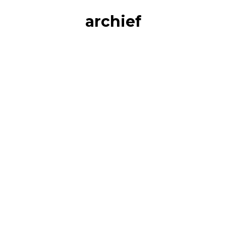
archief
Afvallen met een eetschema
Uncategorized
Door
Karel Bosma
15 juni 2021