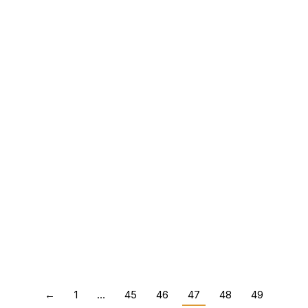
Bewustwording en ontspannen
Uncategorized
Door
Karel Bosma
10 juni 2021
Maak efficiëntere Excel
spreadsheets met excel formules
Online
Door
Karel Bosma
8 juni 2021
←
1
…
45
46
47
48
49