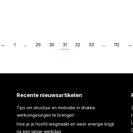
ment
Het zwembad weer
2022
Huis en tuin
Door
Karel Bos
←
1
…
29
30
31
32
33
…
112
→
Recente nieuwsartikelen
Tips om structuur en motivatie in drukke
werkomgevingen te brengen
Hoe je je hoofd leegmaakt en weer energie krijgt
na een lange werkdag