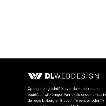
Organiseer jouw eerste evene
Zakelijk leven
Door
Karel Bosma
31 januari 
Op deze blog schrijf ik over de meest recente
bedrijfsontwikkelingen van lokale ondernemers in
de regio Limburg en Brabant. Tevens omschrijf ik