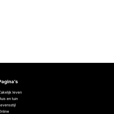
 opbouwen
ma
22 januari 2022
Pagina’s
Zakelijk leven
Huis en tuin
Levensstijl
Online