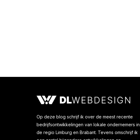
Uw webshop verbeteren in 2021
Zakelijk leven
Door
Karel Bosma
25 maart 2
Op deze blog schrijf ik over de meest recente
bedrijfsontwikkelingen van lokale ondernemers in
de regio Limburg en Brabant. Tevens omschrijf ik