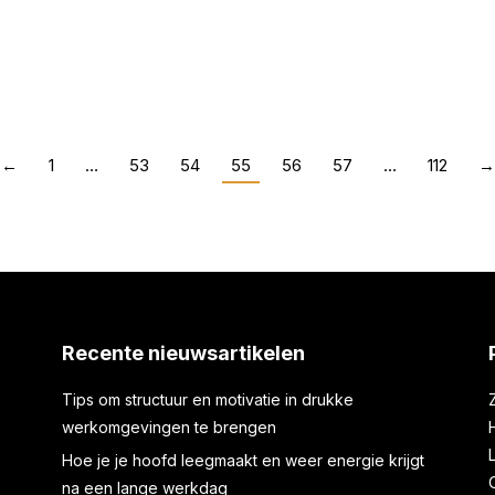
Een sfeervolle ruim
021
Huis en tuin
Door
Karel Bos
←
1
…
53
54
55
56
57
…
112
→
Recente nieuwsartikelen
Tips om structuur en motivatie in drukke
werkomgevingen te brengen
Hoe je je hoofd leegmaakt en weer energie krijgt
na een lange werkdag