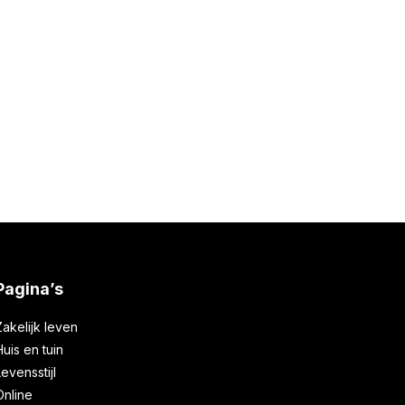
te creëren
ma
24 maart 2021
Pagina’s
Zakelijk leven
Huis en tuin
Levensstijl
Online